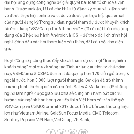
đại hội ứng dụng công nghệ để giải quyết bài toán tổ chức và vận
hành. Trước sự kiện, tất cả các khâu từ đăng ký mua vé, kiểm soát
vé được thực hiện online và code vé được gửi trực tiếp qua email
của người đăng ký.Trong sự kiện, người tham dự được khuyến khích
tải ứng dụng “VSMCamp for Attendees” – đã có mặt trên chợ ứng
dụng của 2 hệ điều hành Android và iOS – để theo dõi lịch trình hội
nghị, đánh dấu các bài tham luận yêu thích, đặt câu hỏi cho diễn
giả,…
Hoạt động này cũng thúc đẩy khách tham dự có một “trải nghiệm
khách hàng” mới mẻ và sáng tạo.Tính từ lần đầu tiên tổ chức đến
nay, VSMCamp & CSMOSummit đã quy tụ hơn 170 diễn giả trong &
ngoài nước, hơn 5.000 lượt người tham gia. Sự kiện đã trở thành
chương trình thường niên của ngành Sales & Marketing, để những
người làm nghề được giao lưu,chia sẻ cũng như nắm bắt các xu
hướng của ngành bán hàng và tiếp thị ở Việt Nam và trên thế giới.
VSMCamp và CSMOSummit 2019 được hỗ trợ bởi các thương hiệu
lớn như Vietnam Airline, GoldSun Focus Media, CMC Telecom,
Suntory Pepsico Việt Nam,VinGroup, VP Bank,…