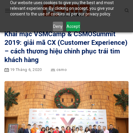
Our website uses cookies to give you the best and most
Skip
relevant experience. By clicking on accept, you give your
to
consent to the use of cookies as per our privacy policy.
content
Deny
Accept
Khai mạc VSMCamp & CSMOSummit
2019: giải mã CX (Customer Experience)
– cách thương hiệu chinh phục trái tim
khách hàng
19 Tháng 6, 2020
csmo