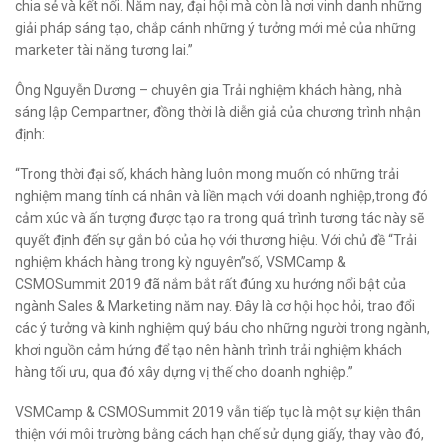
chia sẻ và kết nối. Năm nay, đại hội mà còn là nơi vinh danh những
giải pháp sáng tạo, chắp cánh những ý tưởng mới mẻ của những
marketer tài năng tương lai.”
Ông Nguyễn Dương – chuyên gia Trải nghiệm khách hàng, nhà
sáng lập Cempartner, đồng thời là diễn giả của chương trình nhận
định:
“Trong thời đại số, khách hàng luôn mong muốn có những trải
nghiệm mang tính cá nhân và liền mạch với doanh nghiệp,trong đó
cảm xúc và ấn tượng được tạo ra trong quá trình tương tác này sẽ
quyết định đến sự gắn bó của họ với thương hiệu. Với chủ đề “Trải
nghiệm khách hàng trong kỳ nguyên”số, VSMCamp &
CSMOSummit 2019 đã nắm bắt rất đúng xu hướng nổi bật của
ngành Sales & Marketing năm nay. Đây là cơ hội học hỏi, trao đổi
các ý tưởng và kinh nghiệm quý báu cho những người trong ngành,
khơi nguồn cảm hứng để tạo nên hành trình trải nghiệm khách
hàng tối ưu, qua đó xây dựng vị thế cho doanh nghiệp.”
VSMCamp & CSMOSummit 2019 vẫn tiếp tục là một sự kiện thân
thiện với môi trường bằng cách hạn chế sử dụng giấy, thay vào đó,