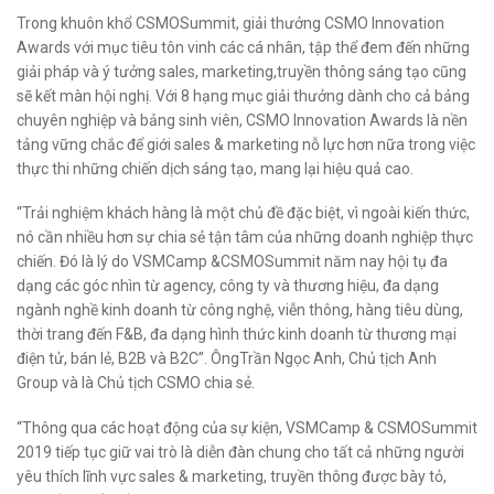
Trong khuôn khổ CSMOSummit, giải thưởng CSMO Innovation
Awards với mục tiêu tôn vinh các cá nhân, tập thể đem đến những
giải pháp và ý tưởng sales, marketing,truyền thông sáng tạo cũng
sẽ kết màn hội nghị. Với 8 hạng mục giải thưởng dành cho cả bảng
chuyên nghiệp và bảng sinh viên, CSMO Innovation Awards là nền
tảng vững chắc để giới sales & marketing nỗ lực hơn nữa trong việc
thực thi những chiến dịch sáng tạo, mang lại hiệu quả cao.
“Trải nghiệm khách hàng là một chủ đề đặc biệt, vì ngoài kiến thức,
nó cần nhiều hơn sự chia sẻ tận tâm của những doanh nghiệp thực
chiến. Đó là lý do VSMCamp &CSMOSummit năm nay hội tụ đa
dạng các góc nhìn từ agency, công ty và thương hiệu, đa dạng
ngành nghề kinh doanh từ công nghệ, viễn thông, hàng tiêu dùng,
thời trang đến F&B, đa dạng hình thức kinh doanh từ thương mại
điện tử, bán lẻ, B2B và B2C”. ÔngTrần Ngọc Anh, Chủ tịch Anh
Group và là Chủ tịch CSMO chia sẻ.
“Thông qua các hoạt động của sự kiện, VSMCamp & CSMOSummit
2019 tiếp tục giữ vai trò là diễn đàn chung cho tất cả những người
yêu thích lĩnh vực sales & marketing, truyền thông được bày tỏ,