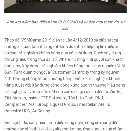
Ảnh lưu niệm ban điều hành CLB CSMO và khách mời tham dự sự
kiện
Theo đó, VSMCamp 2019 diễn ra vào 4/12/2019 sẽ giúp tất cả
những ai quan tâm đến ngành kinh doanh và tiếp thị tìm hiểu xu
hướng trải nghiệm khách hàng qua các nội dung: Cách xây dựng
thương hiệu trong thời đại số; Whale Hunting – Bí quyết săn khách
hàng lớn; Xây dựng trải nghiệm khách hàng theo kinh nghiệm Nhật
Bản; Tầm quan trọngcủa “Customer Centricity trong kỷ nguyên
4.0”; Phòng chống khủng hoảng bằng thiết kế trải nghiệm khách
hàng tuyệt vời; Xây dựng cộng đồng xung quanh thương hiệu bằng
trải nghiệm,… với sự dẫn dắt của các diễn giả uy tín đến từ Viettel,
Tiki, Nielsen, Insider,FPT Software, Tân Hiệp Phát, PNJ,
Cempartner, ADT Group, Equest Group, interstellar, ANTS,
PouchNATION, AdColony,…
Bên cạnh đó, các phiên trình diễn công nghệ cũng sẽ mang đến
những góc nhìn thú vị về loyalty marketing; ứng dụng trí tuệ nhân