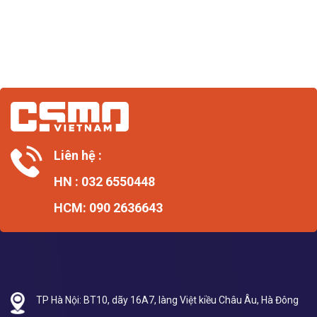
Liên hệ :
HN : 032 6550448
HCM: 090 2636643
TP Hà Nội: BT10, dãy 16A7, làng Việt kiều Châu Âu, Hà Đông