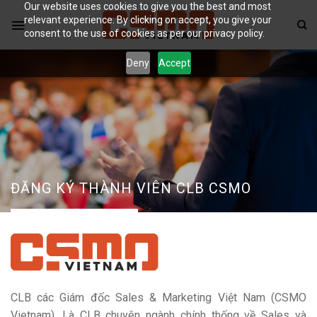
Our website uses cookies to give you the best and most
Skip
relevant experience. By clicking on accept, you give your
to
consent to the use of cookies as per our privacy policy.
content
Deny
Accept
ĐĂNG KÝ THÀNH VIÊN CLB CSMO
CLB các Giám đốc Sales & Marketing Việt Nam (CSMO
Vietnam), Là CLB chuyên ngành chính thống về Sales và