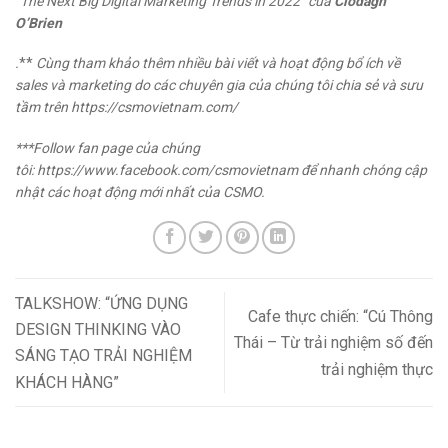
“
The Next Big Digital Marketing Trends in 2022” của
Clodagh
O’Brien
.
**
Cùng tham khảo thêm nhiều bài viết và hoạt động bổ ích về
sales và marketing do các chuyên gia của chúng tôi chia sẻ và sưu
tầm trên
https://csmovietnam.com/
***Follow fan page của chúng
tôi:
https://www.facebook.com/csmovietnam
để nhanh chóng cập
nhật các hoạt động mới nhất của CSMO.
TALKSHOW: “ỨNG DỤNG
Cafe thực chiến: “Cú Thông
DESIGN THINKING VÀO
Thái – Từ trải nghiệm số đến
SÁNG TẠO TRẢI NGHIỆM
trải nghiệm thực
KHÁCH HÀNG”