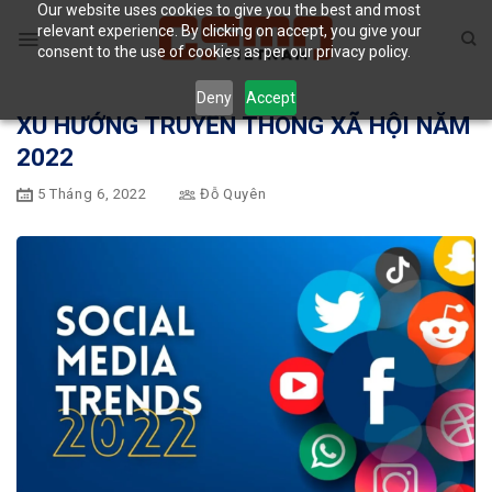
Our website uses cookies to give you the best and most
Skip
relevant experience. By clicking on accept, you give your
to
consent to the use of cookies as per our privacy policy.
content
Deny
Accept
XU HƯỚNG TRUYỀN THÔNG XÃ HỘI NĂM
2022
5 Tháng 6, 2022
Đỗ Quyên