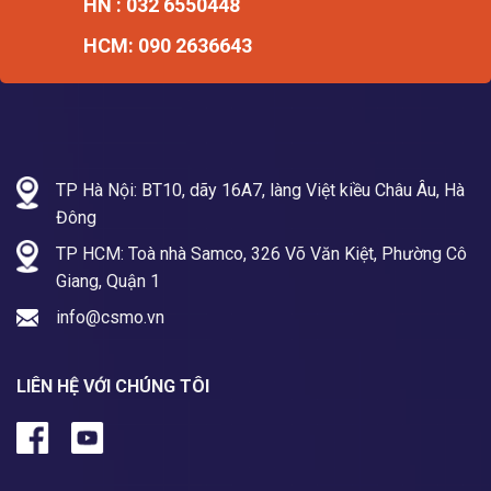
HN : 032 6550448
HCM: 090 2636643
TP Hà Nội: BT10, dãy 16A7, làng Việt kiều Châu Âu, Hà
Đông
TP HCM: Toà nhà Samco, 326 Võ Văn Kiệt, Phường Cô
Giang, Quận 1
info@csmo.vn
LIÊN HỆ VỚI CHÚNG TÔI