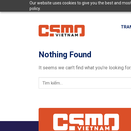
Skip
Our website uses cookies to give you the best and most 
policy.
to
content
TRA
Nothing Found
It seems we can’t find what you’re looking fo