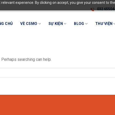
relevant experience. By clicking on accept, you give your consent to the
032 65504
NG CHỦ
VỀ CSMO
SỰ KIỆN
BLOG
THƯ VIỆN
r. Perhaps searching can help.