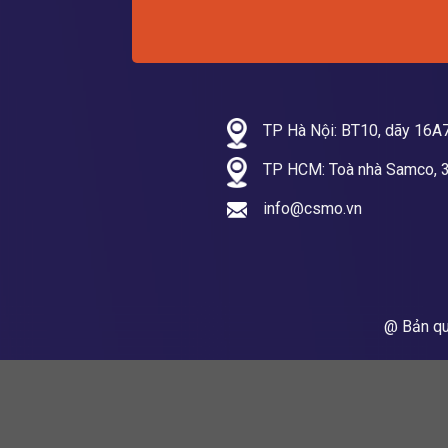
TP Hà Nội: BT10, dãy 16A7
TP HCM: Toà nhà Samco, 3
info@csmo.vn
@ Bản q