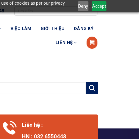
 use of cookies as per our privacy
Deny
Accept
48
VIỆC LÀM
GIỚI THIỆU
ĐĂNG KÝ
LIÊN HỆ
Liên hệ :
HN : 032 6550448