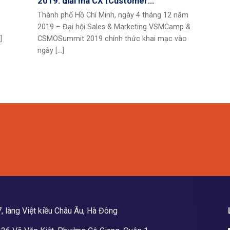
2019: giải mã CX (Customer
Experience) – cách thương hiệu chinh
Thành phố Hồ Chí Minh, ngày 4 tháng 12 năm
phục trái tim khách hàng
2019 – Đại hội Sales & Marketing VSMCamp &
]
CSMOSummit 2019 chính thức khai mạc vào
ngày [...]
, làng Việt kiều Châu Âu, Hà Đông