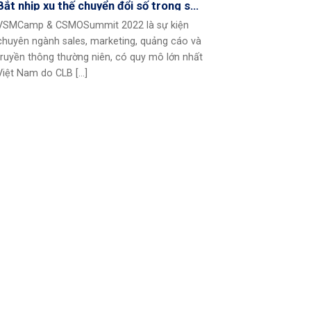
Bắt nhịp xu thế chuyển đổi số trong sự
kiện chuyên ngành Sales & Marketing
VSMCamp & CSMOSummit 2022 là sự kiện
lớn nhất Việt Nam
chuyên ngành sales, marketing, quảng cáo và
truyền thông thường niên, có quy mô lớn nhất
Việt Nam do CLB [...]