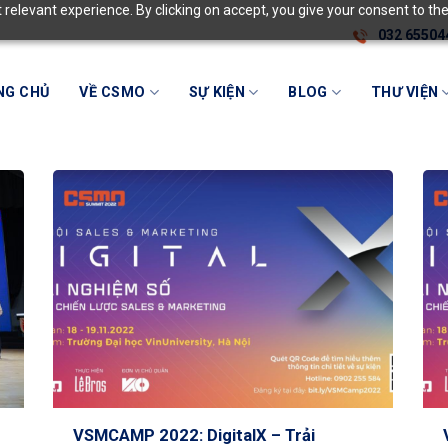
relevant experience. By clicking on accept, you give your consent to the
032 65504
NG CHỦ
VỀ CSMO
SỰ KIỆN
BLOG
THƯ VIỆN
VSMCAMP 2022: DigitalX – Trải