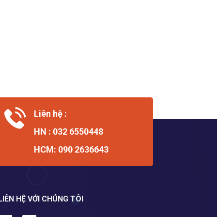
Liên hệ :
HN : 032 6550448
HCM: 090 2636643
LIÊN HỆ VỚI CHÚNG TÔI