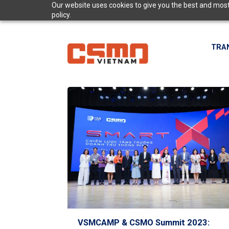
Skip
Our website uses cookies to give you the best and most 
policy.
to
content
TRA
VSMCAMP & CSMO Summit 2023: