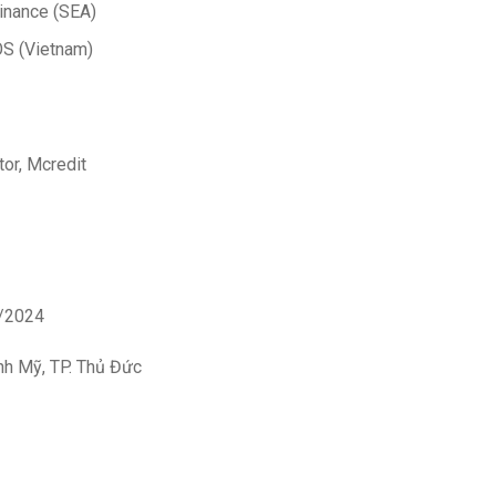
Finance (SEA)
OS (Vietnam)
or, Mcredit
6/2024
nh Mỹ, TP. Thủ Đức