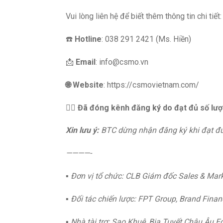
Vui lòng liên hệ để biết thêm thông tin chi tiết:
☎️
Hotline
: 038 291 2421 (Ms. Hiền)
📩
Email
: info@csmo.vn
🌐 Website
: https://csmovietnam.com/
👉🏻
Đã đóng kênh đăng ký do đạt đủ số lư
Xin lưu ý:
BTC dừng nhận đăng ký khi đạt đ
————-
▪️
Đơn vị tổ chức: CLB Giám đốc Sales & Mar
▪️
Đối tác chiến lược: FPT Group, Brand Finan
▪️
Nhà tài trợ: Sao Khuê, Bia Tuyết Châu Âu E