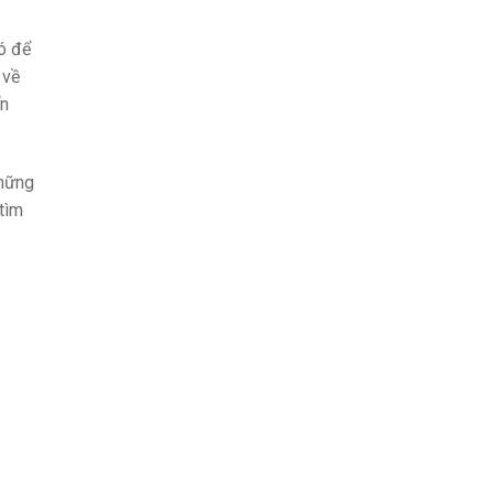
đó để
 về
ển
những
 tìm