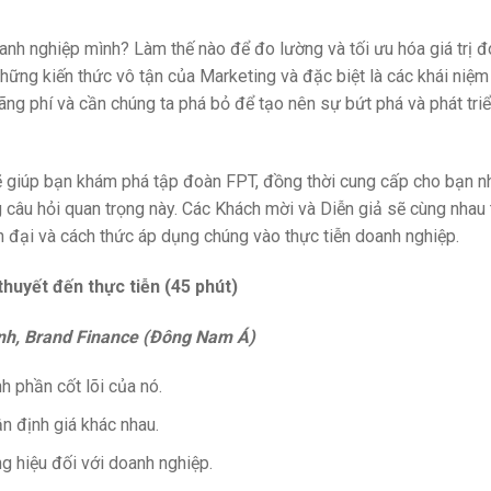
oanh nghiệp mình? Làm thế nào để đo lường và tối ưu hóa giá trị 
ững kiến thức vô tận của Marketing và đặc biệt là các khái niệm
lãng phí và cần chúng ta phá bỏ để tạo nên sự bứt phá và phát tri
ẽ giúp bạn khám phá tập đoàn FPT, đồng thời cung cấp cho bạn 
ng câu hỏi quan trọng này. Các Khách mời và Diễn giả sẽ cùng nhau
n đại và cách thức áp dụng chúng vào thực tiễn doanh nghiệp.
 thuyết đến thực tiễn (45 phút)
nh, Brand Finance (Đông Nam Á)
h phần cốt lõi của nó.
n định giá khác nhau.
ng hiệu đối với doanh nghiệp.