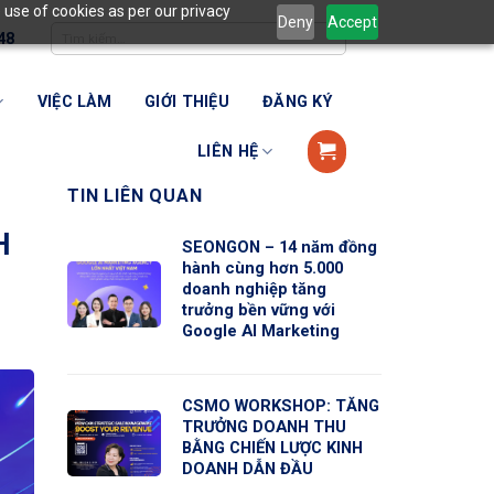
 use of cookies as per our privacy
Deny
Accept
48
VIỆC LÀM
GIỚI THIỆU
ĐĂNG KÝ
LIÊN HỆ
TIN LIÊN QUAN
H
SEONGON – 14 năm đồng
hành cùng hơn 5.000
doanh nghiệp tăng
trưởng bền vững với
Google AI Marketing
CSMO WORKSHOP: TĂNG
TRƯỞNG DOANH THU
BẰNG CHIẾN LƯỢC KINH
DOANH DẪN ĐẦU