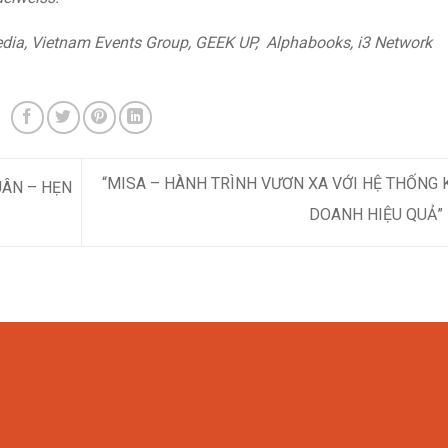
dia, Vietnam Events Group, GEEK UP, Alphabooks, i3 Network
“MISA – HÀNH TRÌNH VƯƠN XA VỚI HỆ THỐNG 
UÂN – HẸN
DOANH HIỆU QUẢ”