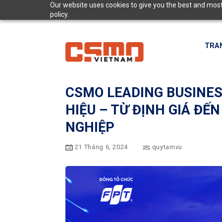
Skip
Our website uses cookies to give you the best and most 
policy.
to
content
TRA
CSMO LEADING BUSINESS
HIỆU – TỪ ĐỊNH GIÁ Đ
NGHIỆP
21 Tháng 6, 2024
quytamvu