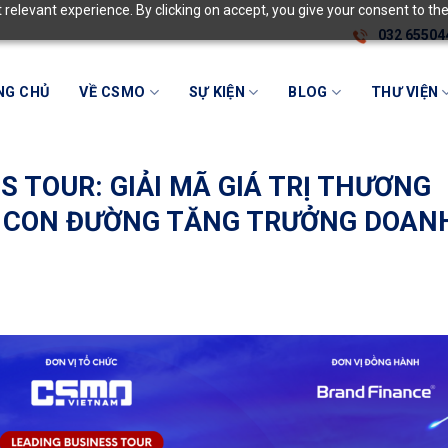
relevant experience. By clicking on accept, you give your consent to the
032 65504
NG CHỦ
VỀ CSMO
SỰ KIỆN
BLOG
THƯ VIỆN
 TOUR: GIẢI MÃ GIÁ TRỊ THƯƠNG
ẾN CON ĐƯỜNG TĂNG TRƯỞNG DOAN