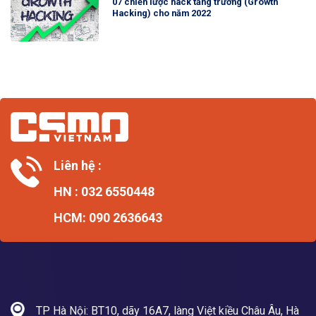
07 chiến lược hack tăng trưởng (Growth
Hacking) cho năm 2022
Liên hệ :
HN : 032 6550448
HCM: 090 2636643
TP Hà Nội: BT10, dãy 16A7, làng Việt kiều Châu Âu, Hà