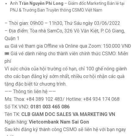
Anh
Trần Nguyễn Phi Long
– Giám đốc Marketing Bán lẻ tại
PNJ & Trưởng Ban Truyền thông CSMO Việt Nam
– Thời gian: 09h00 – 11h30, Thứ Sáu ngày 03/06/2022
– Địa điểm: Tòa nhà SamCo, 326 Võ Văn Kiệt, P. Cô Giang,
Quận 1
🎫 Giá vé tham gia Offline và Online qua Zoom: 150.000 VNĐ
🎟️ Giá vé dành riêng cho thành viên chính thức CSMO: Miễn
phí
Vì sức chứa của hội trường có hạn, chỉ 100 ghế nóng giành
cho các bạn đăng ký sớm nhất, nhiều cơ hội nhận các quà
tặng đặc biệt từ chương trình.
—— Thông tin liên hệ ——
Ms. Thoa: +84 389 102 483/ Hotline: +84 934 174 068
Số TK VND:
0181 003 465 086
Tên TK:
CLB GIAM DOC SALES VA MARKETING VN
Ngân hàng:
Vietcombank Nam Sai Gon
Sau khi đăng ký thành công CSMO sẽ liên hệ với bạn ngay