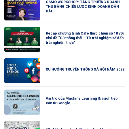
CSMO WORKSHOP: TĂNG TRƯỞNG DOANH
THU BẰNG CHIẾN LƯỢC KINH DOANH DẪN
ĐẦU
Recap chương trình Cafe thực chiến số 18 với
chủ đề “Cú thông thái – Từ trải nghiệm số đến
trải nghiệm thực”
XU HƯỚNG TRUYỀN THÔNG XÃ HỘI NĂM 2022
Vai trò của Machine Learning & cách tiếp
cận từ Google