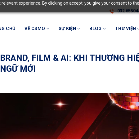
relevant experience. By clicking on accept, you give your consent to the
032 65504
NG CHỦ
VỀ CSMO
SỰ KIỆN
BLOG
THƯ VIỆN
BRAND, FILM & AI: KHI THƯƠNG HI
 NGỮ MỚI