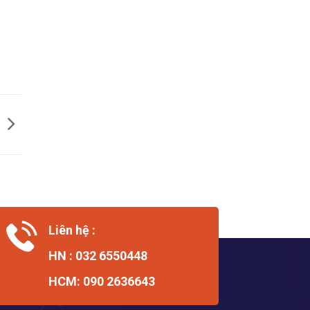
Liên hệ :
HN : 032 6550448
HCM: 090 2636643