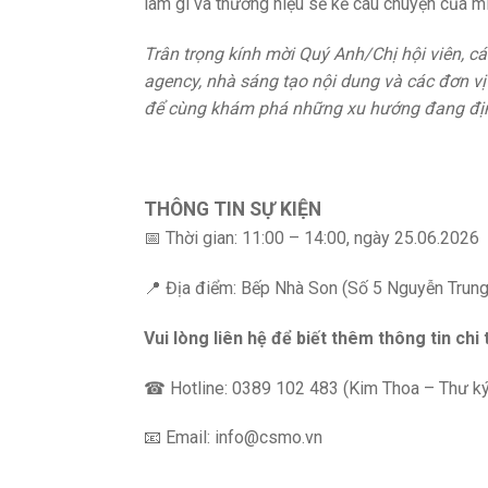
làm gì và thương hiệu sẽ kể câu chuyện của m
Trân trọng kính mời Quý Anh/Chị hội viên, c
agency, nhà sáng tạo nội dung và các đơn 
để cùng khám phá những xu hướng đang định
THÔNG TIN SỰ KIỆN
📅 Thời gian: 11:00 – 14:00, ngày 25.06.2026
📍 Địa điểm: Bếp Nhà Son (Số 5 Nguyễn Trun
Vui lòng liên hệ để biết thêm thông tin chi t
☎ Hotline: 0389 102 483 (Kim Thoa – Thư k
📧 Email: info@csmo.vn