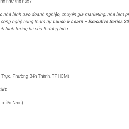
ình như thế nào?
ác nhà lãnh đạo doanh nghiệp, chuyên gia marketing, nhà làm p
vị công nghệ cùng tham dự
Lunch & Learn – Executive Series 2
 hình tương lai của thương hiệu.
g Trực, Phường Bến Thành, TP.HCM)
iết:
ý miền Nam)