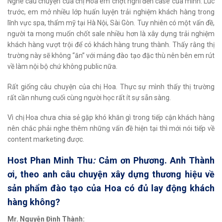
Nghe câu chuyện của chị Hoa em chợt nghĩ đến case của mình. Lúc
trước, em mở nhiều lớp huấn luyện trải nghiệm khách hàng trong
lĩnh vực spa, thẩm mỹ tại Hà Nội, Sài Gòn. Tuy nhiên có một vấn đề,
người ta mong muốn chốt sale nhiều hơn là xây dựng trải nghiệm
khách hàng vượt trội để có khách hàng trung thành. Thấy rằng thị
trường này sẽ không “ăn” với mảng đào tạo đặc thù nên bên em rút
về làm nội bộ chứ không public nữa.
Rất giống câu chuyện của chị Hoa. Thực sự mình thấy thị trường
rất cần nhưng cuối cùng người học rất ít sự sẵn sàng.
Vì chị Hoa chưa chia sẻ gặp khó khăn gì trong tiếp cận khách hàng
nên chắc phải nghe thêm những vấn đề hiện tại thì mới nói tiếp về
content marketing được.
Host Phan Minh Thu
:
Cảm ơn Phương. Anh Thành
ơi, theo anh câu chuyện xây dựng thương hiệu về
sản phẩm đào tạo của Hoa có đủ lay động khách
hàng không?
Mr. Nguyễn Đình Thành: