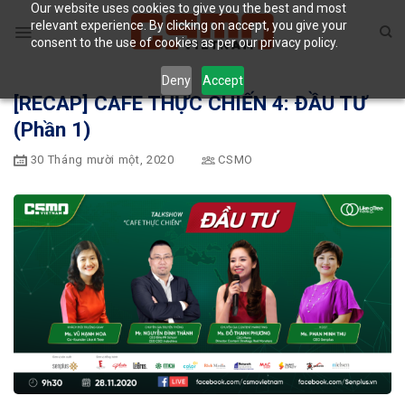
Our website uses cookies to give you the best and most
Skip
relevant experience. By clicking on accept, you give your
to
consent to the use of cookies as per our privacy policy.
content
Deny
Accept
[RECAP] CAFE THỰC CHIẾN 4: ĐẦU TƯ
(Phần 1)
30 Tháng mười một, 2020
CSMO