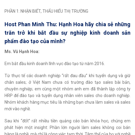
PHẦN 1: NHẬN BIẾT, THẤU HIỂU THỊ TRƯỜNG
Host Phan Minh Thu: Hạnh Hoa hãy chia sẻ những
trăn trở khi bắt đầu sự nghiệp kinh doanh sản
phẩm đào tạo của mình?
Ms. Vũ Hạnh Hoa:
Em bắt đầu kinh doanh lĩnh vực đào tạo từ năm 2016.
Từ thực tế các doanh nghiệp “rất đau đầu” khi tuyển dụng và giữ
chân sales; ở Việt Nam chưa có trường đào tạo sales bài bản,
chuyên nghiệp; em cùng một nhóm anh em đã thành lập công ty
HRP để đào tạo và tuyển dụng nhân viên sales cho doanh nghiệp.
Nhóm khách hàng mục tiêu là những bạn chưa làm sales và sales
mới vào nghề.
Sau khi “đốt” rất nhiều tiền quảng cáo bán khóa học, chúng em
phát hiện một insight: Phần lớn người làm sales không coi bán
hàng là nghề, mà chỉ là công việc tạm thời. Tâm thế của họ với nghề