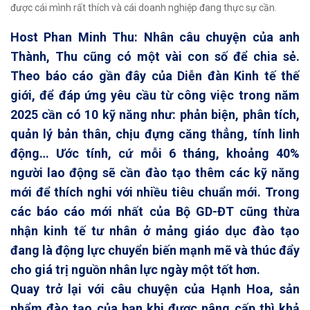
được cái mình rất thích và cái doanh nghiệp đang thực sự cần.
Host Phan Minh Thu: Nhân câu chuyện của anh
Thành, Thu cũng có một vài con số để chia sẻ.
Theo báo cáo gần đây của Diễn đàn Kinh tế thế
giới, để đáp ứng yêu cầu từ công việc trong năm
2025 cần có 10 kỹ năng như: phản biện, phân tích,
quản lý bản thân, chịu đựng căng thẳng, tính linh
động… Ước tính, cứ mỗi 6 tháng, khoảng 40%
người lao động sẽ cần đào tạo thêm các kỹ năng
mới để thích nghi với nhiều tiêu chuẩn mới. Trong
các báo cáo mới nhất của Bộ GD-ĐT cũng thừa
nhận kinh tế tư nhân ở mảng giáo dục đào tạo
đang là động lực chuyển biến mạnh mẽ và thúc đẩy
cho giá trị nguồn nhân lực ngày một tốt hơn.
Quay trở lại với câu chuyện của Hạnh Hoa, sản
phẩm đào tạo của bạn khi được nâng cấp thì khả