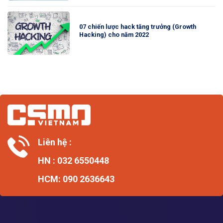
07 chiến lược hack tăng trưởng (Growth
Hacking) cho năm 2022
Liên hệ :
HN : 032 6550448
HCM: 090 2636643