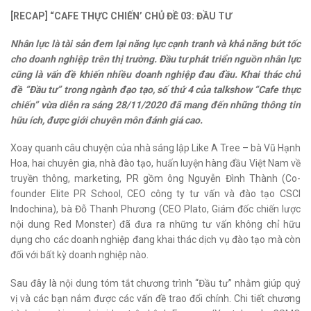
[RECAP] “CAFE THỰC CHIẾN’ CHỦ ĐỀ 03: ĐẦU
TƯ
Nhân lực là tài sản đem lại năng lực cạnh tranh và khả năng bứt tốc
cho doanh nghiệp trên thị trường. Đầu tư phát triển nguồn nhân lực
cũng là vấn đề khiến nhiều doanh nghiệp đau đầu. Khai thác chủ
đề “Đầu tư” trong ngành đạo tạo, số thứ 4 của talkshow “Cafe thực
chiến” vừa diễn ra sáng 28/11/2020 đã mang đến những thông tin
hữu ích, được giới chuyên môn đánh giá cao.
Xoay quanh câu chuyện của nhà sáng lập Like A Tree – bà Vũ Hạnh
Hoa, hai chuyên gia, nhà đào tạo, huấn luyện hàng đầu Việt Nam về
truyền thông, marketing, PR gồm ông Nguyễn Đình Thành (Co-
founder Elite PR School, CEO công ty tư vấn và đào tạo CSCI
Indochina), bà Đỗ Thanh Phương (CEO Plato, Giám đốc chiến lược
nội dung Red Monster) đã đưa ra những tư vấn không chỉ hữu
dụng cho các doanh nghiệp đang khai thác dịch vụ đào tạo mà còn
đối với bất kỳ doanh nghiệp nào.
Sau đây là nội dung tóm tắt chương trình “Đầu tư” nhằm giúp quý
vị và các bạn nắm được các vấn đề trao đổi chính. Chi tiết chương