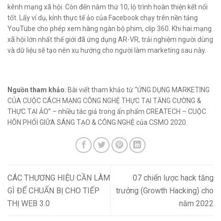
kênh mạng xã hội. Còn đến năm thứ 10, lộ trình hoàn thiện kết nối
tốt. Lấy ví dụ, kính thực tế ảo của Facebook chạy trên nền tảng
YouTube cho phép xem hàng ngàn bộ phim, clip 360. Khi hai mạng
xã hội lớn nhất thế giới đã ứng dụng AR-VR, trải nghiệm người dùng
và dữ liệu sẽ tạo nên xu hướng cho người làm marketing sau này.
Nguồn tham khảo
: Bài viết tham khảo từ “ỨNG DỤNG MARKETING
CỦA CUỘC CÁCH MẠNG CÔNG NGHỆ THỰC TẠI TĂNG CƯỜNG &
THỰC TẠI ẢO” – nhiều tác giả trong ấn phẩm CREATECH – CUỘC
HÔN PHỐI GIỮA SÁNG TẠO & CÔNG NGHỆ của CSMO 2020.
CÁC THƯƠNG HIỆU CẦN LÀM
07 chiến lược hack tăng
GÌ ĐỂ CHUẨN BỊ CHO TIẾP
trưởng (Growth Hacking) cho
THỊ WEB 3.0
năm 2022