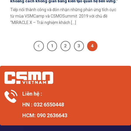
khoảng cách không gian bằng kiến tạo quan hệ bền vững.”
Tiếp nối thành công và đón nhận những phản ứng tích cực
từ mùa VSMCamp và CSMOSummit 2019 với chủ đề
“MIRACLE X – Trải nghiệm khách [...]
1
2
3
4
Liên hệ :
HN : 032 6550448
HCM: 090 2636643