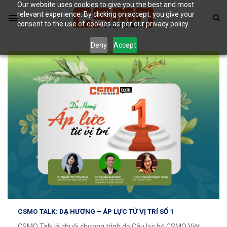
Our website uses cookies to give you the best and most
Skip
relevant experience. By clicking on accept, you give your
to
consent to the use of cookies as per our privacy policy.
content
Deny
Accept
CSMO TALK: DẠ HƯƠNG – ÁP LỰC TỪ VỊ TRÍ SỐ 1
CSMO Talk là chuỗi chương trình do Câu lạc bộ CSMO Việt