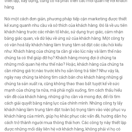
thiết lập, xây dựng, củng cố và phát triển các mối quan hệ với khách
hàng.
Nói một cách đơn giản, phương pháp tiếp cận marketing được thiết
kế xung quanh nhu cầu và sở thích của khách hàng. Đó là về ưu tiên
khách hàng trước các nhân tố khác, sử dụng trực giác, cảm nhận
bằng giác quan, và dữ liệu về ứng xử của khách hàng. Một công ty
có văn hoá lấy khách hàng làm trung tâm sẽ đặt các câu hỏi kiểu
như: Khách hàng của chúng ta cần gì vào lúc này và làm thế nào
chúng ta có thể giúp đỡ họ? Khách hàng mong đợi ở chúng ta
những mối quan hệ như thế nào? Hoặc, khách hàng của chúng ta
cần những giá trị nào trước khi họ sẵn lòng trả tiền? Như vậy là,
ngày nay chúng ta không tìm cách bán cho khách hàng những gì
chúng ta sản xuất ra, cũng không thao thao bất tuyệt kể về sức
mạnh của chúng ta nữa, mà phải ngồi xuống, tìm cách thấu hiểu
vấn đề của khách hàng, những gì họ cần và mong đợi, để rồi tìm
cách giải quyết bằng năng lực của chính mình. Những công ty lấy
khách hàng làm trung tâm đặt toàn bộ trọng tâm vào việc phục vụ
khách hàng của mình, giúp họ khắc phục các vấn đề, hướng dẫn họ
cách trở thành người mua thông thái hơn. Các công ty này thiết lập
được những mối dây liên hệ với khách hàng, không phải vì họ có