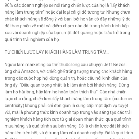
90% các doanh nghiệp sẽ nói rằng chiến lược của họ là “lấy khách
hàng làm trung tâm” hoặc đại loại cái gì đó tương tự. Nhưng chưa
chắc khách hàng sẽ đồng ý với bạn, bởi họ vẫn có đầy những lý do
để than phiền về một vài điểm chạm nào đó trong hành trình tiếp
xúc với doanh nghiệp của bạn, một đứt quãng hoặc trắc trở trong
quá trình trải nghiệm của họ.
TỪ CHIẾN LƯỢC LẤY KHÁCH HÀNG LÀM TRUNG TÂM…
Người làm marketing có thể thuộc lòng câu chuyện Jeff Bezos,
ông chủ Amazon, với chiếc ghế trống tượng trưng cho khách hàng
trong các cuộc họp hội đồng quản trị, hoặc câu nói kinh điển của
ông ấy: “Điều quan trọng nhất là bị ám ảnh bởi khách hàng. Đừng
làm họ hài lòng, hãy làm họ hoàn toàn thích thú”. Các nhà chiến
lược cho rằng, chiến lược lấy khách hàng làm trung tâm (customer
centricity) không phải chỉ đơn giản là cung cấp một dịch vụ tuyệt
vời, mà là phương thức kinh doanh tập trung vào sáng tạo các trải
nghiệm khách hàng tích cực từ giai đoạn nhận thức, qua quá trình
mua hàng, và quá trình sau bán hàng. Đó là chiến lược đặt khách
hàng lên trên hết, và ở trung tâm của doanh nghiệp. Đó là quá trình