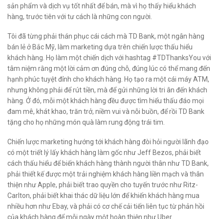
sản phẩm và dịch vụ tốt nhất để bán, mà vì họ thấy hiểu khách
hàng, trước tiên với tư cách là những con người.
Tôi đã từng phải thán phục cái cách mà TD Bank, một ngân hàng
bán lẻ ở Bắc Mỹ, làm marketing dựa trên chiến lược thấu hiểu
khách hàng. Họ làm một chiến dịch với hashtag #TDThanksYou với
tâm niệm rằng một lời cảm ơn đúng chỗ, đúng lúc có thể mang đến
hạnh phúc tuyệt đỉnh cho khách hàng. Họ tạo ra một cái máy ATM,
nhưng không phải để rút tiền, mà để gửi những lời tri ân đến khách
hàng. Ở đó, mỗi một khách hàng đều được tìm hiểu thấu đáo mọi
đam mê, khát khao, trăn trở, niềm vui và nỗi buồn, để rồi TD Bank
tặng cho họ những món quà làm rung động trái tim.
Chiến lược marketing hướng tới khách hàng đòi hỏi người lãnh đạo
có một triết lý lấy khách hàng làm gốc như Jeff Bezos, phải biết
cách thấu hiểu để biến khách hàng thành người thân như TD Bank,
phải thiết kế được một trải nghiệm khách hàng liền mạch và thân
thiện như Apple, phải biết trao quyền cho tuyến trước như Ritz-
Carlton, phải biết khai thác dữ liệu lớn để khiến khách hàng mua
nhiều hơn như Ebay, và phải có cơ chế cải tiến liên tục từ phản hồi
của khách hàng để mỗi ngày một hoàn thiện như Uber.