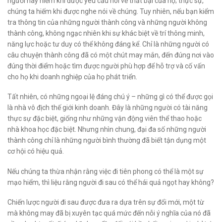
người này hiếm khi được yêu cầu nói về thất bại của họ; thực sự,
chúng ta hiếm khi được nghe nói về chúng. Tuy nhiên, nếu bạn kiểm
tra thông tin của những người thành công và những người không
thành công, không ngạc nhiên khi sự khác biệt về trí thông minh,
năng lực hoặc tư duy có thể không đáng kể. Chỉ là những người có
câu chuyện thành công đã có một chút may mắn, đến đúng nơi vào
đúng thời điểm hoặc tìm được người phù hợp để hỗ trợ và cố vấn
cho họ khi doanh nghiệp của họ phát triển.
Tất nhiên, có những ngoại lệ đáng chú ý – những gì có thể được gọi
là nhà vô địch thế giới kinh doanh. Đây là những người có tài năng
thực sự đặc biệt, giống như những vận động viên thể thao hoặc
nhà khoa học đặc biệt. Nhưng nhìn chung, đại đa số những người
thành công chỉ là những người bình thường đã biết tận dụng một
cơ hội có hiệu quả.
Nếu chúng ta thừa nhận rằng việc đi tiên phong có thể là một sự
mạo hiểm, thì liệu rằng người đi sau có thể hái quả ngọt hay không?
Chiến lược người đi sau được đưa ra dựa trên sự đổi mới, một từ
mà không may đã bị xuyên tạc quá mức đến nỗi ý nghĩa của nó đã