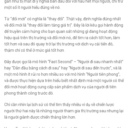
gần như bị mất đi ý nghĩa ban đầu đối với hầu hết mọi người, chỉ trừ
một số ít người hiểu đúng về nó.
Từ “đổi mới” có nghĩa là “thay đổi”. Thật vậy, định nghĩa đúng nhất
về đổi mới là “thay đổi làm tăng giá trị”. Đây là lời kêu gọi hành động
để truyền cảm hứng cho bạn quan sát những gì đang hoạt động
hiệu quả trên thị trường và đổi mới nó, để tìm ra cách tốt hơn, làm
tốt hơn và sau đó quay trở lại thị trường với dịch vụ cải tiến đó,
thậm chí có thể ở mức giá tốt hơn .
Đây được gọi là mô hình “Fast Second” – “Người đi sau nhanh nhất”
hay “Dẫn đầu bằng cách đi sau” hay “Người đi sau đến trước”, và là
một mô hình ít rủi ro hơn nhiều so với mô hình “Người tiên phong”,
và được thực hiện dựa trên hiểu biết nhất định mà một người có thể
đổi mới hoạt động cung cấp sản phẩm dịch vụ của người đi tiên
phong thành công trước đó.
Chỉ cần nhìn lại lịch sử có thể tìm thấy nhiều ví dụ về chiến lược
người thứ hai này là những người tham gia thị trường sau nhưng lại
là người giành được chiến thắng lớn hơn.