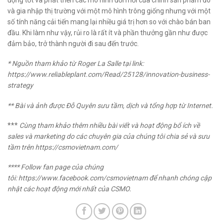
động tốt và phát triển các mô hình đổi mới của chính sản phẩm đó
và gia nhập thị trường với một mô hình trông giống nhưng với một
số tính năng cải tiến mang lại nhiều giá trị hơn so với chào bán ban
đầu. Khi làm như vậy, rủi ro là rất ít và phần thưởng gần như được
đảm bảo, trở thành người đi sau đến trước.
* Nguồn tham khảo từ
Roger La Salle
tại link:
https://www.reliableplant.com/Read/25128/innovation-business-
strategy
** Bài và ảnh được
Đỗ Quyên
sưu tầm, dịch và tổng hợp từ Internet.
***
Cùng tham khảo thêm nhiều bài viết và hoạt động bổ ích về
sales và marketing do các chuyên gia của chúng tôi chia sẻ và sưu
tầm trên
https://csmovietnam.com/
**** Follow fan page của chúng
tôi:
https://www.facebook.com/csmovietnam
để nhanh chóng cập
nhật các hoạt động mới nhất của CSMO.