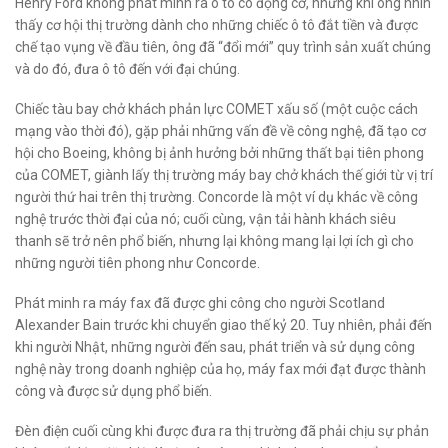
Henry Ford không phát minh ra ô tô có động cơ, nhưng khi ông nhìn
thấy cơ hội thị trường dành cho những chiếc ô tô đắt tiền và được
chế tạo vụng về đầu tiên, ông đã “đổi mới” quy trình sản xuất chúng
và do đó, đưa ô tô đến với đại chúng.
Chiếc tàu bay chở khách phản lực COMET xấu số (một cuộc cách
mạng vào thời đó), gặp phải những vấn đề về công nghệ, đã tạo cơ
hội cho Boeing, không bị ảnh hưởng bởi những thất bại tiên phong
của COMET, giành lấy thị trường máy bay chở khách thế giới từ vị trí
người thứ hai trên thị trường. Concorde là một ví dụ khác về công
nghệ trước thời đại của nó; cuối cùng, vận tải hành khách siêu
thanh sẽ trở nên phổ biến, nhưng lại không mang lại lợi ích gì cho
những người tiên phong như Concorde.
Phát minh ra máy fax đã được ghi công cho người Scotland
Alexander Bain trước khi chuyển giao thế kỷ 20. Tuy nhiên, phải đến
khi người Nhật, những người đến sau, phát triển và sử dụng công
nghệ này trong doanh nghiệp của họ, máy fax mới đạt được thành
công và được sử dụng phổ biến.
Đèn điện cuối cùng khi được đưa ra thị trường đã phải chịu sự phản