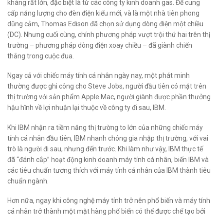
kháng rất lớn, đặc biệt là từ các công ty kinh doanh gas. Để cung
cấp năng lượng cho đèn điện kiểu mới, và là một nhà tiên phong
dũng cảm, Thomas Edison đã chọn sử dụng dòng điện một chiều
(DC). Nhưng cuối cùng, chính phương pháp vượt trội thứ hai trên thị
trường – phương pháp dòng điện xoay chiều – đã giành chiến
thắng trong cuộc đua.
Ngay cả với chiếc máy tính cá nhân ngày nay, một phát minh
thường được ghi công cho Steve Jobs, người đầu tiên có mặt trên
thị trường với sản phẩm Apple Mac, người giành được phần thưởng
hậu hĩnh về lợi nhuận lại thuộc về công ty đi sau, IBM.
Khi IBM nhận ra tiềm năng thị trường to lớn của những chiếc máy
tính cá nhân đầu tiên, IBM nhanh chóng gia nhập thị trường, với vai
trò là người đi sau, nhưng đến trước. Khi làm như vậy, IBM thực tế
đã “đánh cắp” hoạt động kinh doanh máy tính cá nhân, biến IBM và
các tiêu chuẩn tương thích với máy tính cá nhân của IBM thành tiêu
chuẩn ngành.
Hơn nữa, ngay khi công nghệ máy tính trở nên phổ biến và máy tính
cá nhân trở thành một mặt hàng phổ biến có thể được chế tạo bởi