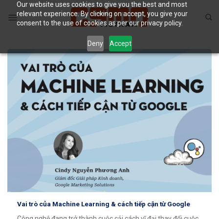
Our website uses cookies to give you the best and most
Skip
relevant experience. By clicking on accept, you give your
to
consent to the use of cookies as per our privacy policy.
content
Deny
Accept
Vai trò của Machine Learning & cách tiếp cận từ Google
Công nghệ đang trở thành cuộc cải cách vĩ đại thay đổi cuộc