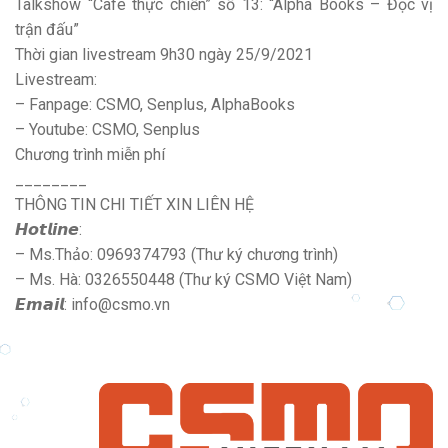
Talkshow “Cafe thực chiến” số 13: “Alpha Books – Đọc vị
trận đấu”
Thời gian livestream 9h30 ngày 25/9/2021
Livestream:
– Fanpage: CSMO, Senplus, AlphaBooks
– Youtube: CSMO, Senplus
Chương trình miễn phí
________
THÔNG TIN CHI TIẾT XIN LIÊN HỆ
𝙃𝙤𝙩𝙡𝙞𝙣𝙚:
– Ms.Thảo: 0969374793 (Thư ký chương trình)
– Ms. Hà: 0326550448 (Thư ký CSMO Việt Nam)
𝙀𝙢𝙖𝙞𝙡: info@csmo.vn