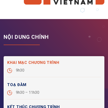
NỘI DUNG CHÍNH
KHAI MẠC CHƯƠNG TRÌNH
9h30
TOẠ ĐÀM
9h30 – 11h30
KẾT THÚC CHƯƠNG TRÌNH