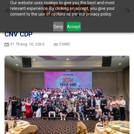
Our website uses cookies to give you the best and most
Skip
relevant experience. By clicking on accept, you give your
to
consent to the use of cookies as per our privacy policy.
content
Deny
Accept
CNV CDP
31 Tháng 10, 2025
CSMO