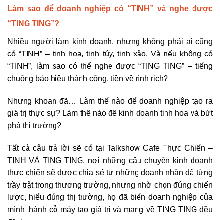
Làm sao để doanh nghiệp có “TINH” và nghe được
“TING TING”?
Nhiều người làm kinh doanh, nhưng không phải ai cũng
có
“TINH”
– tinh hoa, tinh túy, tinh xảo. Và nếu không có
“TINH”, làm sao có thể nghe được
“TING TING”
– tiếng
chuông báo hiệu thành công, tiền về rình rịch?
Nhưng khoan đã…
Làm thế nào để doanh nghiệp tạo ra
giá trị thực sự? Làm thế nào để kinh doanh tinh hoa và bứt
phá thị trường?
Tất cả câu trả lời sẽ có tại
Talkshow Cafe Thực Chiến –
TINH VÀ TING TING
, nơi
những câu chuyện kinh doanh
thực chiến
sẽ được chia sẻ từ những doanh nhân đã từng
trầy trật trong thương trường
, nhưng nhờ chọn đúng chiến
lược, hiểu đúng thị trường, họ đã
biến doanh nghiệp của
mình thành cỗ máy tạo giá trị và mang về TING TING đều