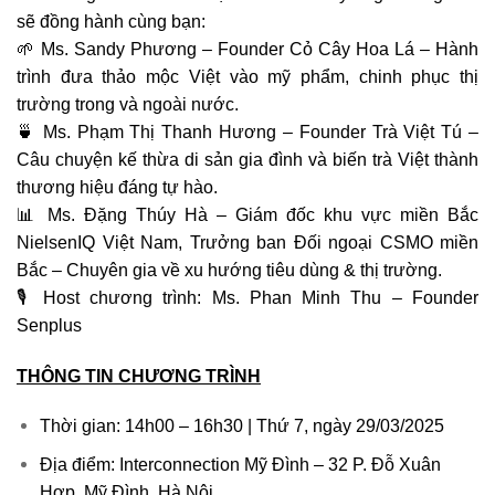
sẽ đồng hành cùng bạn:
🌱
Ms. Sandy Phương
– Founder
Cỏ Cây Hoa Lá
– Hành
trình đưa
thảo mộc Việt vào mỹ phẩm
, chinh phục thị
trường trong và ngoài nước.
🍵
Ms. Phạm Thị Thanh Hương
– Founder
Trà Việt Tú
–
Câu chuyện kế thừa di sản gia đình và
biến trà Việt thành
thương hiệu đáng tự hào
.
📊
Ms. Đặng Thúy Hà
– Giám đốc khu vực miền Bắc
NielsenIQ Việt Nam
, Trưởng ban Đối ngoại
CSMO miền
Bắc
– Chuyên gia về
xu hướng tiêu dùng & thị trường
.
🎙
Host chương trình: Ms. Phan Minh Thu
– Founder
Senplus
THÔNG TIN CHƯƠNG TRÌNH
Thời gian:
14h00 – 16h30 |
Thứ 7, ngày 29/03/2025
Địa điểm: Interconnection Mỹ Đình – 32 P. Đỗ Xuân
Hợp, Mỹ Đình, Hà Nội