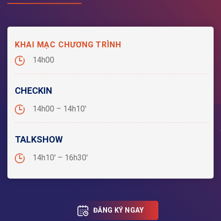
KHAI MẠC CHƯƠNG TRÌNH
14h00
CHECKIN
14h00 – 14h10′
TALKSHOW
14h10′ – 16h30′
ĐĂNG KÝ NGAY