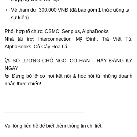
Vé tham dự: 300.000 VNĐ
(đã bao gồm 1 thức uống tại
sự kiện)
Phối hợp tổ chức: CSMO, Senplus, AlphaBooks
Nhà tài trợ: Interconnection Mỹ Đình, Trà Việt Tú,
AlphaBooks, Cỏ Cây Hoa Lá
🚀
SỐ LƯỢNG CHỖ NGỒI CÓ HẠN – HÃY ĐĂNG KÝ
NGAY!
🎯
Đừng bỏ lỡ cơ hội kết nối & học hỏi từ những doanh
nhân thực chiến!
————————————————
Vui lòng liên hệ để biết thêm thông tin chi tiết: